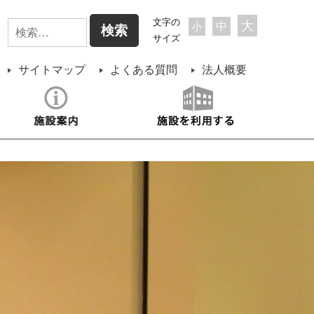
検
文字の
大
中
小
サイズ
索:
サイトマップ
よくある質問
法人概要