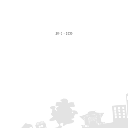
フ
2048 × 1536
ル
サ
イ
ズ