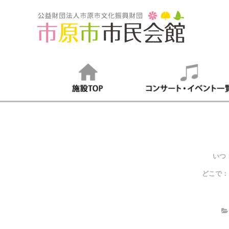
いつ
どこで：