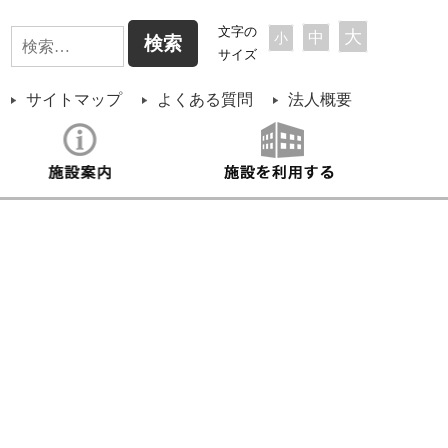
検
文字の
大
中
小
サイズ
索:
サイトマップ
よくある質問
法人概要