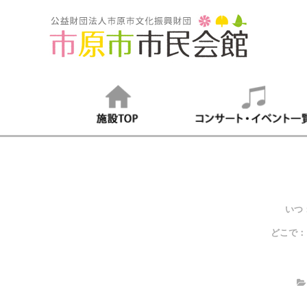
いつ
どこで：