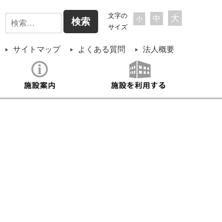
検
文字の
大
中
小
サイズ
索:
サイトマップ
よくある質問
法人概要