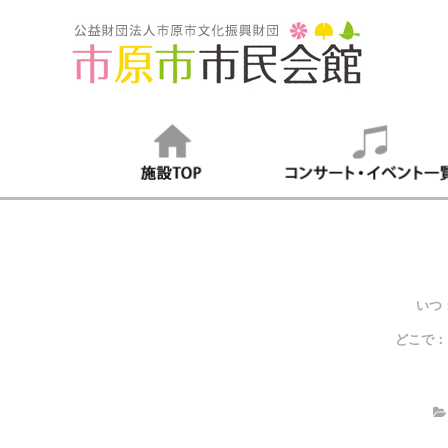
いつ
どこで：