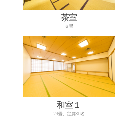
茶室
６畳
和室１
24畳、定員30名